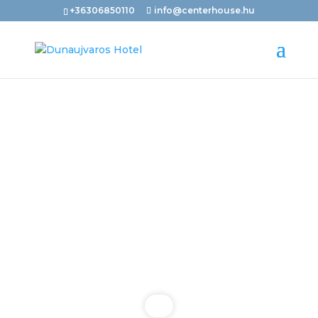
+36306850110
info@centerhouse.hu