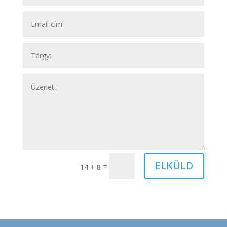
ELKÜLD
=
14 + 8