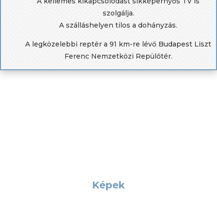
A kellemes kikapcsolódást síkképernyős TV is
szolgálja.
A szálláshelyen tilos a dohányzás.
A legközelebbi reptér a 91 km-re lévő Budapest Liszt
Ferenc Nemzetközi Repülőtér.
Képek