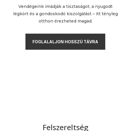
Vendégeink imádják a tisztaságot, a nyugodt
légkört és a gondoskodó kiszolgálást – itt tényleg
otthon érezheted magad.
FOGLALALJON HOSSZÚ TÁVRA
Felszereltség