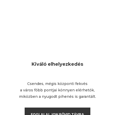
Kiváló elhelyezkedés
Csendes, mégis központi fekvés
a város főbb pontjai könnyen elérhetők,
miközben a nyugodt pihenés is garantált.
FOGLALALJON RÖVID TÁVRA